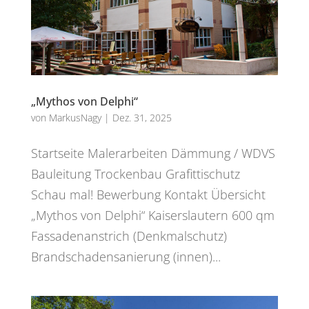
„Mythos von Delphi“
von
MarkusNagy
|
Dez. 31, 2025
Startseite Malerarbeiten Dämmung / WDVS
Bauleitung Trockenbau Grafittischutz
Schau mal! Bewerbung Kontakt Übersicht
„Mythos von Delphi“ Kaiserslautern 600 qm
Fassadenanstrich (Denkmalschutz)
Brandschadensanierung (innen)...