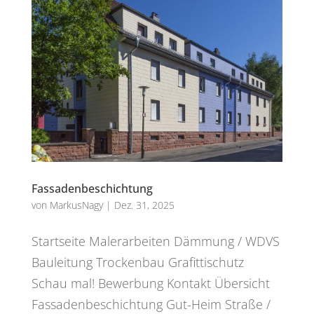
Fassadenbeschichtung
von
MarkusNagy
|
Dez. 31, 2025
Startseite Malerarbeiten Dämmung / WDVS
Bauleitung Trockenbau Grafittischutz
Schau mal! Bewerbung Kontakt Übersicht
Fassadenbeschichtung Gut-Heim Straße /